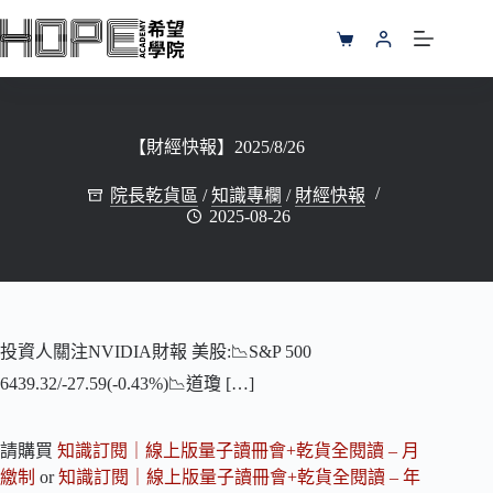
跳
至
購
主
物
要
車
內
容
【財經快報】2025/8/26
院長乾貨區
/
知識專欄
/
財經快報
2025-08-26
投資人關注NVIDIA財報 美股:📉S&P 500
6439.32/-27.59(-0.43%)📉道瓊 […]
請購買
知識訂閱｜線上版量子讀冊會+乾貨全閱讀 – 月
繳制
or
知識訂閱｜線上版量子讀冊會+乾貨全閱讀 – 年