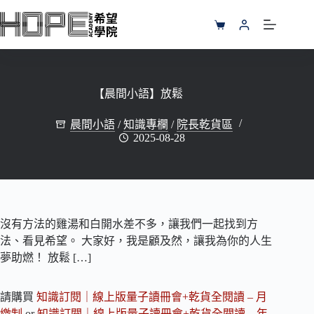
跳
至
購
主
物
要
車
內
容
【晨間小語】放鬆
晨間小語
/
知識專欄
/
院長乾貨區
2025-08-28
沒有方法的雞湯和白開水差不多，讓我們一起找到方
法、看見希望。 大家好，我是顧及然，讓我為你的人生
夢助燃！ 放鬆 […]
請購買
知識訂閱｜線上版量子讀冊會+乾貨全閱讀 – 月
繳制
or
知識訂閱｜線上版量子讀冊會+乾貨全閱讀 – 年