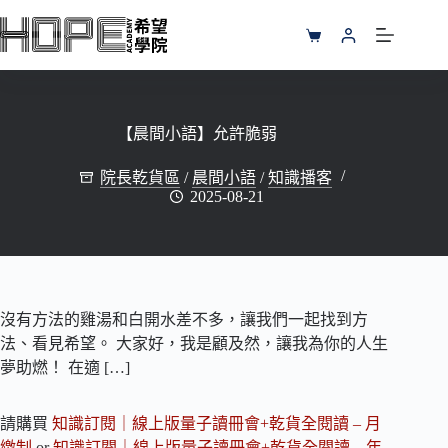
跳
至
購
主
物
要
車
內
容
【晨間小語】允許脆弱
院長乾貨區
/
晨間小語
/
知識播客
2025-08-21
沒有方法的雞湯和白開水差不多，讓我們一起找到方
法、看見希望。 大家好，我是顧及然，讓我為你的人生
夢助燃！ 在適 […]
請購買
知識訂閱｜線上版量子讀冊會+乾貨全閱讀 – 月
繳制
or
知識訂閱｜線上版量子讀冊會+乾貨全閱讀 – 年