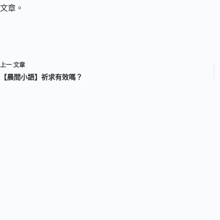
文章。
上一
文章
【晨間小語】祈求有效嗎？