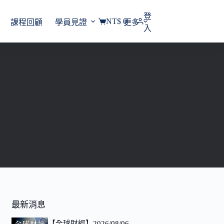
登
NT$
0
課程回顧
學員見證
更多
購
入
物
車
最新消息
【全球財經】2026/08/06