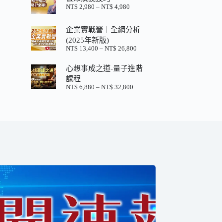
格：
格：
NT$
2,980
–
NT$
4,980
價
NT$ 880。
NT$ 200。
格
範
企業實戰營｜全網分析
圍：
(2025年新版)
NT$ 2,980
NT$
13,400
–
NT$
26,800
價
到
格
NT$ 4,980
心想事成之道-量子進階
範
圍：
課程
NT$ 13,400
NT$
6,880
–
NT$
32,800
價
到
格
NT$ 26,800
範
圍：
NT$ 6,880
到
NT$ 32,800