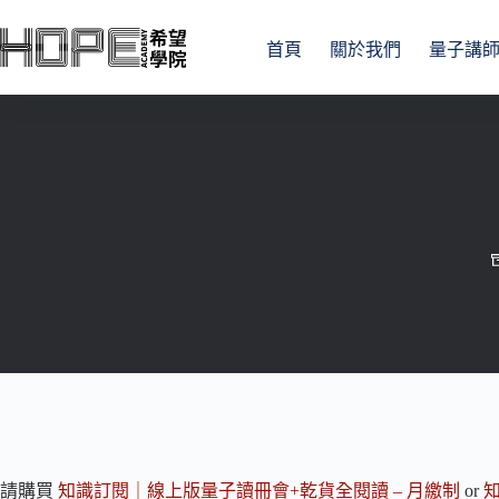
跳
至
首頁
關於我們
量子講
主
要
內
容
請購買
知識訂閱｜線上版量子讀冊會+乾貨全閱讀 – 月繳制
or