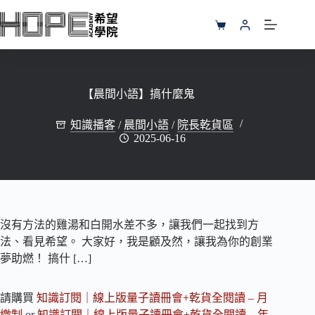
跳
至
購
主
物
要
車
內
容
【晨間小語】搞什麼鬼
知識播客
/
晨間小語
/
院長乾貨區
2025-06-16
沒有方法的雞湯和白開水差不多，讓我們一起找到方
法、看見希望。 大家好，我是顧及然，讓我為你的創業
夢助燃！ 搞什 […]
請購買
知識訂閱｜線上版量子讀冊會+乾貨全閱讀 – 月
繳制
or
知識訂閱｜線上版量子讀冊會+乾貨全閱讀 – 年