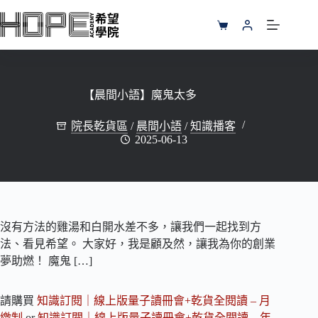
跳
至
購
主
物
要
車
內
容
【晨間小語】魔鬼太多
院長乾貨區
/
晨間小語
/
知識播客
2025-06-13
沒有方法的雞湯和白開水差不多，讓我們一起找到方
法、看見希望。 大家好，我是顧及然，讓我為你的創業
夢助燃！ 魔鬼 […]
請購買
知識訂閱｜線上版量子讀冊會+乾貨全閱讀 – 月
繳制
or
知識訂閱｜線上版量子讀冊會+乾貨全閱讀 – 年