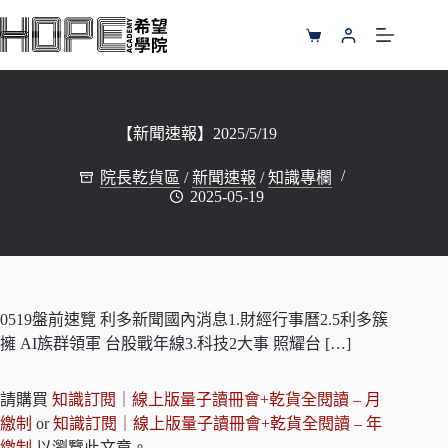
跳
至
購
主
物
要
車
內
容
【新聞速報】2025/5/19
院長乾貨區
/
新聞速報
/
知識專欄
2025-05-19
0519盤前速覽 利多新聞國內消息1.財經行事曆2.5利多簇
擁 AI族群領軍 台股戰年線3.科技2大事 照耀台 […]
請購買
知識訂閱｜線上版量子讀冊會+乾貨全閱讀 – 月
繳制
or
知識訂閱｜線上版量子讀冊會+乾貨全閱讀 – 年
繳制
以瀏覽此文章。