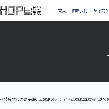
跳
至
首頁
關於我們
量子講
主
要
內
容
科技股財報強勁 美股: 📈S&P 500 5484.78/108.92(2.03%) 📈道