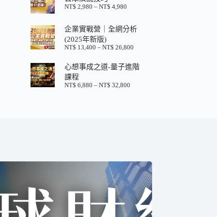
格：
格：
NT$
2,980
–
NT$
4,980
價
NT$ 880。
NT$ 200。
格
範
企業實戰營｜全網分析
圍：
(2025年新版)
NT$ 2,980
NT$
13,400
–
NT$
26,800
價
到
格
NT$ 4,980
心想事成之道-量子進階
範
圍：
課程
NT$ 13,400
NT$
6,880
–
NT$
32,800
價
到
格
NT$ 26,800
範
圍：
NT$ 6,880
到
NT$ 32,800