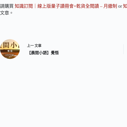
請購買
知識訂閱｜線上版量子讀冊會+乾貨全閱讀 – 月繳制
or
文章。
上一
文章
【晨間小語】覺悟