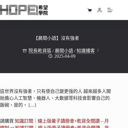
跳
至
購
主
物
要
車
內
容
【晨間小語】沒有強者
院長乾貨區
/
晨間小語
/
知識播客
2025-04-09
這世界沒有強者，只有使自己變更強的人 越來越多人開
始擔心人工智慧、機器人、大數據等科技會影響自己的
飯碗，是的， […]
請購買
知識訂閱｜線上版量子讀冊會+乾貨全閱讀 – 月
繳制
or
知識訂閱｜線上版量子讀冊會+乾貨全閱讀 – 年