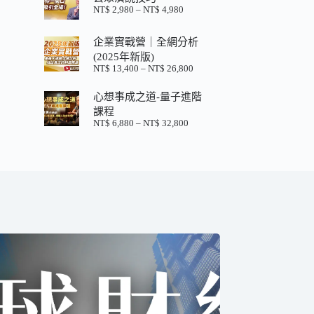
格：
格：
NT$
2,980
–
NT$
4,980
價
NT$ 880。
NT$ 200。
格
範
企業實戰營｜全網分析
圍：
(2025年新版)
NT$ 2,980
NT$
13,400
–
NT$
26,800
價
到
格
NT$ 4,980
心想事成之道-量子進階
範
圍：
課程
NT$ 13,400
NT$
6,880
–
NT$
32,800
價
到
格
NT$ 26,800
範
圍：
NT$ 6,880
到
NT$ 32,800