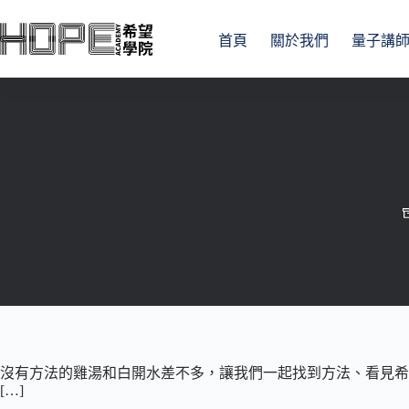
跳
至
首頁
關於我們
量子講
主
要
內
容
沒有方法的雞湯和白開水差不多，讓我們一起找到方法、看見希
[…]