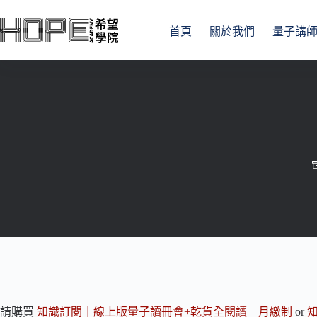
跳
至
首頁
關於我們
量子講
主
要
內
容
請購買
知識訂閱｜線上版量子讀冊會+乾貨全閱讀 – 月繳制
or