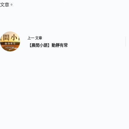
文章。
上一
文章
【晨間小語】動靜有常