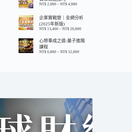
格：
格：
NT$
2,980
–
NT$
4,980
價
NT$ 880。
NT$ 200。
格
範
企業實戰營｜全網分析
圍：
(2025年新版)
NT$ 2,980
NT$
13,400
–
NT$
26,800
價
到
格
NT$ 4,980
心想事成之道-量子進階
範
圍：
課程
NT$ 13,400
NT$
6,880
–
NT$
32,800
價
到
格
NT$ 26,800
範
圍：
NT$ 6,880
到
NT$ 32,800