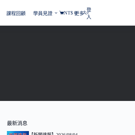
登
NT$
0
課程回顧
學員見證
更多
購
入
物
車
最新消息
【新聞速報】2026/08/04