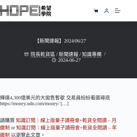
跳
至
購
主
物
要
車
內
容
【新聞速報】2024/06/27
院長乾貨區
/
新聞速報
/
知識專欄
2024-06-27
輝達4,300億美元的大拋售暫歇 交易員紛紛看圖尋底
https://money.udn.com/money/ […]
請購買
知識訂閱｜線上版量子讀冊會+乾貨全閱讀 – 月
繳制
or
知識訂閱｜線上版量子讀冊會+乾貨全閱讀 – 年
繳制
以瀏覽此文章。