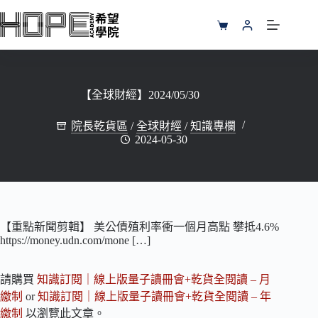
跳
至
購
主
物
要
車
內
容
【全球財經】2024/05/30
院長乾貨區
/
全球財經
/
知識專欄
2024-05-30
【重點新聞剪輯】 美公債殖利率衝一個月高點 攀抵4.6%
https://money.udn.com/mone […]
請購買
知識訂閱｜線上版量子讀冊會+乾貨全閱讀 – 月
繳制
or
知識訂閱｜線上版量子讀冊會+乾貨全閱讀 – 年
繳制
以瀏覽此文章。