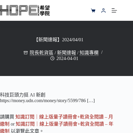
跳
至
購
主
物
要
車
內
容
【新聞速報】2024/04/01
院長乾貨區
/
新聞速報
/
知識專欄
2024-04-01
科技巨頭力挺 AI 新創
https://money.udn.com/money/story/5599/786 […]
請購買
知識訂閱｜線上版量子讀冊會+乾貨全閱讀 – 月
繳制
or
知識訂閱｜線上版量子讀冊會+乾貨全閱讀 – 年
繳制
以瀏覽此文章。